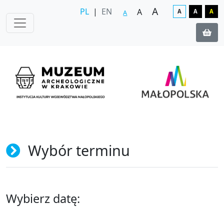
A
PL
|
EN
A
A
A
A
A
Wybór terminu
Wybierz datę: